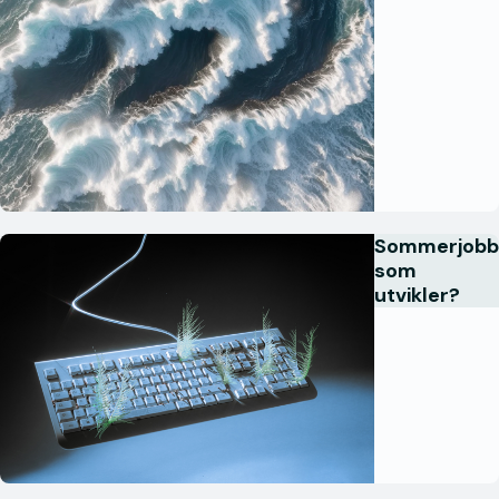
Sommerjobb
som
utvikler?