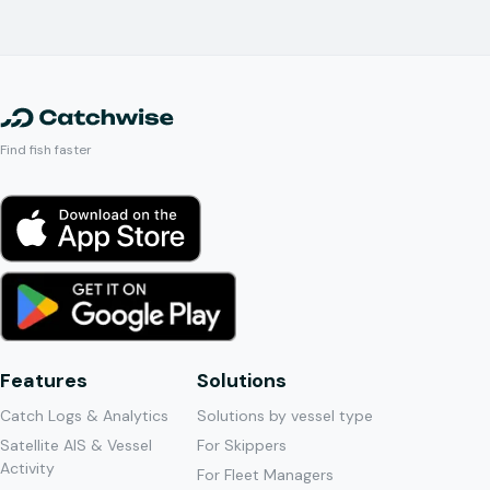
Find fish faster
Features
Solutions
Catch Logs & Analytics
Solutions by vessel type
Satellite AIS & Vessel
For Skippers
Activity
For Fleet Managers