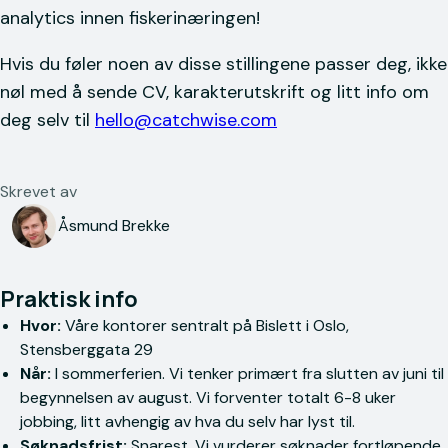
analytics innen fiskerinæringen!
Hvis du føler noen av disse stillingene passer deg, ikke
nøl med å sende CV, karakterutskrift og litt info om
deg selv til
hello@catchwise.com
Skrevet av
Åsmund Brekke
Praktisk info
Hvor:
Våre kontorer sentralt på Bislett i Oslo,
Stensberggata 29
Når:
I sommerferien. Vi tenker primært fra slutten av juni til
begynnelsen av august. Vi forventer totalt 6-8 uker
jobbing, litt avhengig av hva du selv har lyst til.
Søknadsfrist:
Snarest. Vi vurderer søknader fortløpende.