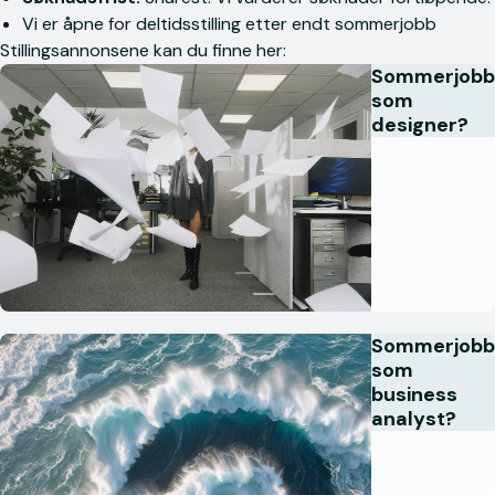
Vi er åpne for deltidsstilling etter endt sommerjobb
Stillingsannonsene kan du finne her:
Sommerjobb
som
designer?
Sommerjobb
som
business
analyst?